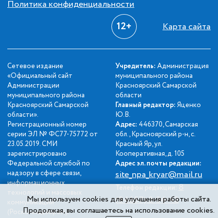
Политика конфиденциальности
12+
Карта сайта
Сетевое издание
Учредитель:
Администрация
«Официальный сайт
муниципального района
Администрации
Красноярский Самарской
муниципального района
области
Красноярский Самарской
Главный редактор:
Яценко
области».
Ю.В.
Регистрационный номер
Адрес:
446370, Самарская
серии ЭЛ № ФС77-75772 от
обл., Красноярский р-н, с.
23.05.2019. СМИ
Красный Яр, ул.
зарегистрировано
Кооперативная, д. 105
Федеральной службой по
Адрес эл. почты редакции:
надзору в сфере связи,
site_npa_kryar@mail.ru
информационных
8
Телефон редакции:
технологий и массовых
Мы используем cookies для улучшения работы сайта.
(84657) 2-34-42
коммуникаций
Продолжая, вы соглашаетесь на использование cookies.
(Роскомнадзором).