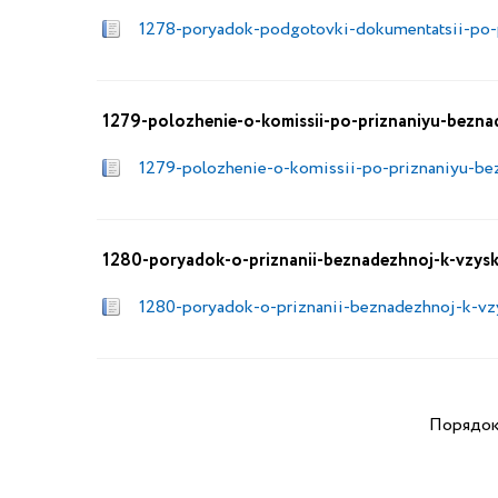
1278-poryadok-podgotovki-dokumentatsii-po-pl
1279-polozhenie-o-komissii-po-priznaniyu-bezn
1279-polozhenie-o-komissii-po-priznaniyu-be
1280-poryadok-o-priznanii-beznadezhnoj-k-vzys
1280-poryadok-o-priznanii-beznadezhnoj-k-vz
Порядо