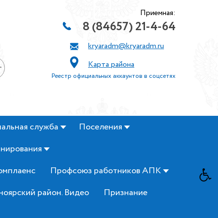
Приемная:
8 (84657) 21-4-64
kryaradm@kryaradm.ru
Карта района
+
Реестр официальных аккаунтов в соцсетях
альная служба
Поселения
анирования
омплаенс
Профсоюз работников АПК
ноярский район. Видео
Признание