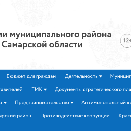
и муниципального района
12
 Самарской области
Бюджет для граждан
Деятельность
Муницип
тавителей
ТИК
Документы стратегического пл
ц
Предпринимательство
Антимонопольный к
ярский район
Противодействие коррупции
Крас