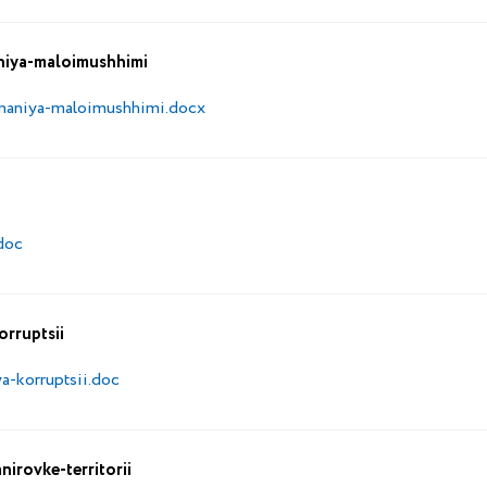
niya-maloimushhimi
znaniya-maloimushhimi.docx
doc
rruptsii
-korruptsii.doc
rovke-territorii