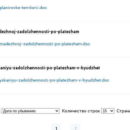
anirovke-territorii.doc
adezhnoj-zadolzhennosti-po-platezham
znadezhnoj-zadolzhennosti-po-platezham.doc
kaniyu-zadolzhennosti-po-platezham-v-byudzhet
yskaniyu-zadolzhennosti-po-platezham-v-byudzhet.doc
к
Количество строк
Страни
1
2