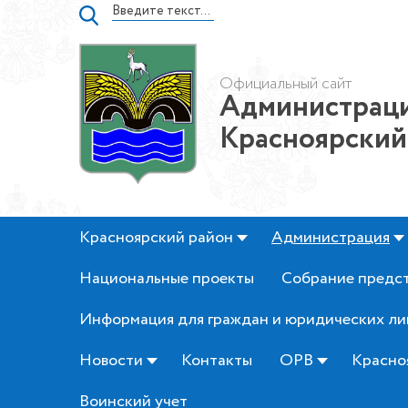
Официальный сайт
Администраци
Красноярский
Красноярский район
Администрация
Национальные проекты
Собрание предс
Информация для граждан и юридических ли
Новости
Контакты
ОРВ
Красно
Воинский учет