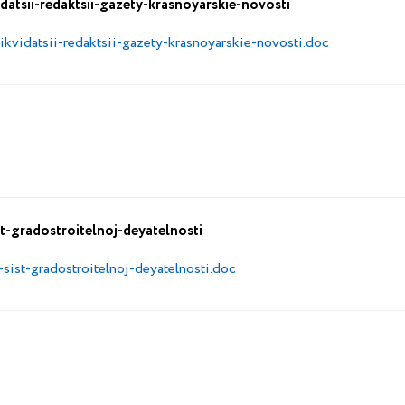
datsii-redaktsii-gazety-krasnoyarskie-novosti
kvidatsii-redaktsii-gazety-krasnoyarskie-novosti.doc
t-gradostroitelnoj-deyatelnosti
sist-gradostroitelnoj-deyatelnosti.doc