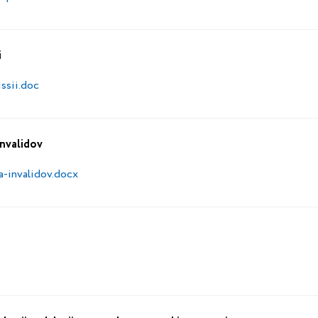
i
ssii.doc
nvalidov
-invalidov.docx