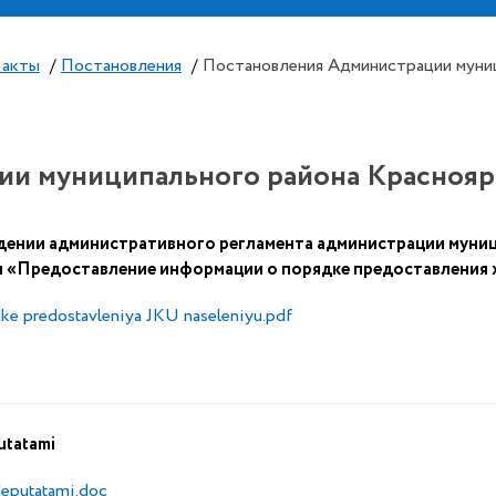
 акты
/
Постановления
/
Постановления Администрации муниц
и муниципального района Красноярс
дении административного регламента администрации муни
и «Предоставление информации о порядке предоставления
dke predostavleniya JKU naseleniyu.pdf
utatami
deputatami.doc