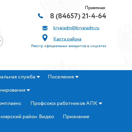
Приемная:
8 (84657) 21-4-64
kryaradm@kryaradm.ru
Карта района
+
Реестр официальных аккаунтов в соцсетях
альная служба
Поселения
анирования
омплаенс
Профсоюз работников АПК
ноярский район. Видео
Признание