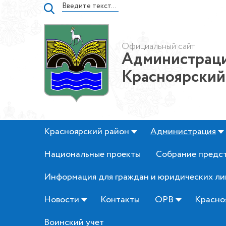
Официальный сайт
Администраци
Красноярский
Красноярский район
Администрация
Национальные проекты
Собрание предс
Информация для граждан и юридических ли
Новости
Контакты
ОРВ
Красно
Воинский учет