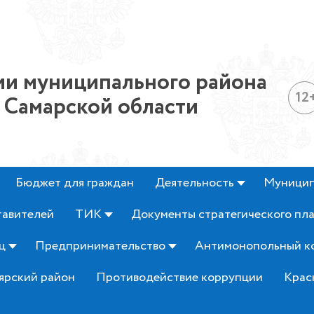
и муниципального района
12
 Самарской области
Бюджет для граждан
Деятельность
Муницип
тавителей
ТИК
Документы стратегического пл
ц
Предпринимательство
Антимонопольный к
ярский район
Противодействие коррупции
Крас