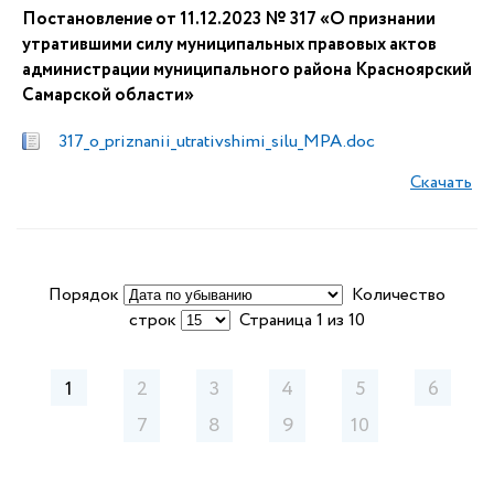
Постановление от 11.12.2023 № 317 «О признании
утратившими силу муниципальных правовых актов
администрации муниципального района Красноярский
Самарской области»
317_o_priznanii_utrativshimi_silu_MPA.doc
Скачать
Порядок
Количество
строк
Страница 1 из 10
1
2
3
4
5
6
7
8
9
10