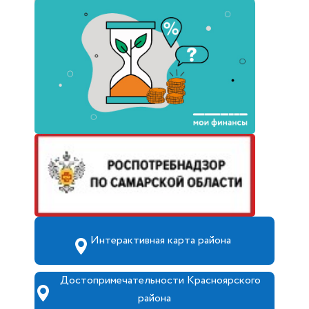
Интерактивная карта района
Достопримечательности Красноярского
района