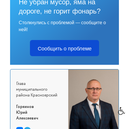
Не убран мусор, яма на
дороге, не горит фонарь?
Столкнулись с проблемой — сообщите о
ней!
Сообщить о проблеме
Глава
муниципального
района Красноярский
Горяинов
Юрий
Алексеевич